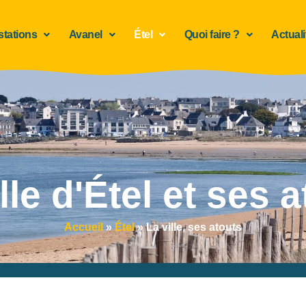
stations
Avanel
Étel
Quoi faire ?
Actuali
lle d'Étel et ses 
Accueil
»
Étel
»
La ville, ses atouts