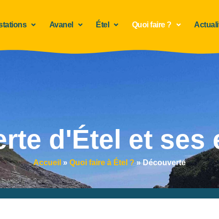
stations
Avanel
Étel
Quoi faire ?
Actuali
te d'Étel et ses
Accueil
»
Quoi faire à Étel ?
»
Découverte